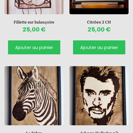
Fillette sur balançoire
Citröen 2 CH
25,00
€
25,00
€
Ajouter au panier
Ajouter au panier
Le Zèbre
Johnny Hallyday n°1