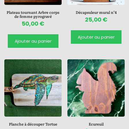
Plateau tournant Arbre corps
Décapsuleur mural n°4
de femme pyrogravé
25,00
€
50,00
€
Ajouter au panier
Ajouter au panier
Planche à découper Tortue
Ecureuil