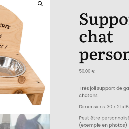
Suppor
chat
person
50,00
€
Très joli support de g
chatons.
Dimensions: 30 x 21 x1
Peut être personnalis
(exemple en photos)