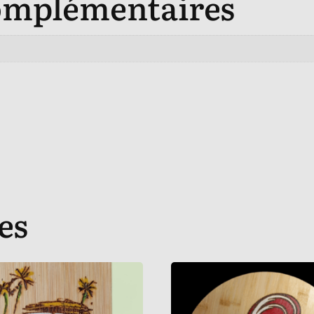
omplémentaires
es