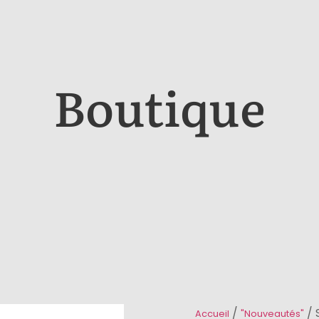
Boutique
/
/ 
Accueil
"Nouveautés"