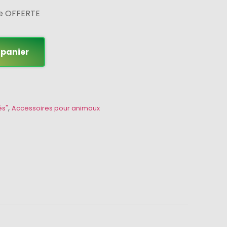
ée OFFERTE
 panier
,
és"
Accessoires pour animaux