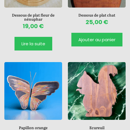
Dessous de plat fleur de
Dessous de plat chat
nénuphar
25,00
€
19,00
€
Ajouter au panier
Lire la suite
Papillon orange
Ecureuil